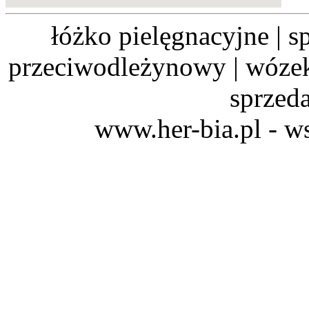
łóżko pielęgnacyjne | sp
przeciwodleżynowy | wózek 
sprzeda
www.her-bia.pl - w